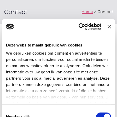
Ga
naar
Contact
Home
Contact
de
inhoud
Onlinegoedvindbaar
Deze website maakt gebruik van cookies
We gebruiken cookies om content en advertenties te
Van der Takstraat 35
personaliseren, om functies voor social media te bieden
3071 LK Rotterdam
en om ons websiteverkeer te analyseren. Ook delen we
informatie over uw gebruik van onze site met onze
T: +31 (0)10 236 70 18
partners voor social media, adverteren en analyse. Deze
M: info@onlinegoedvindbaar.nl
partners kunnen deze gegevens combineren met andere
informatie die u aan ze heeft verstrekt of die ze hebben
WhatsApp: +31 (0)6 24112979
verzameld op basis van uw gebruik van hun services. U
gaat akkoord met onze cookies als u onze website blijft
BTW-nummer: NL001628477B92
gebruiken.
T
KvK Rotterdam: 59087897
Noodzakelijk